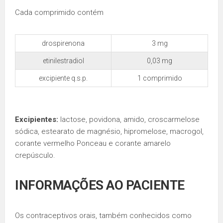
Cada comprimido contém
drospirenona
3 mg
etinilestradiol
0,03 mg
excipiente q.s.p.
1 comprimido
Excipientes:
lactose, povidona, amido, croscarmelose
sódica, estearato de magnésio, hipromelose, macrogol,
corante vermelho Ponceau e corante amarelo
crepúsculo.
INFORMAÇÕES AO PACIENTE
Os contraceptivos orais, também conhecidos como