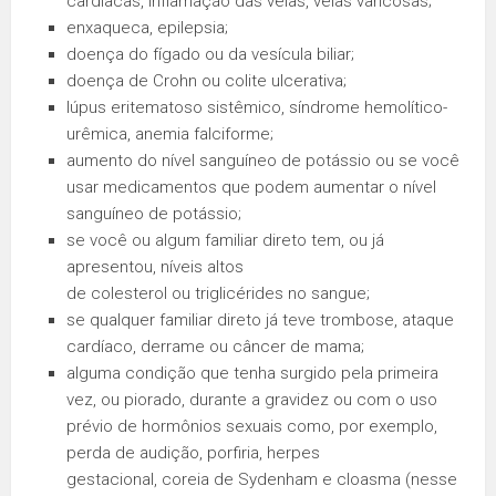
cardíacas, inflamação das veias, veias varicosas;
enxaqueca, epilepsia;
doença do fígado ou da vesícula biliar;
doença de Crohn ou colite ulcerativa;
lúpus eritematoso sistêmico, síndrome hemolítico-
urêmica, anemia falciforme;
aumento do nível sanguíneo de potássio ou se você
usar medicamentos que podem aumentar o nível
sanguíneo de potássio;
se você ou algum familiar direto tem, ou já
apresentou, níveis altos
de colesterol ou triglicérides no sangue;
se qualquer familiar direto já teve trombose, ataque
cardíaco, derrame ou câncer de mama;
alguma condição que tenha surgido pela primeira
vez, ou piorado, durante a gravidez ou com o uso
prévio de hormônios sexuais como, por exemplo,
perda de audição, porfiria, herpes
gestacional, coreia de Sydenham e cloasma (nesse