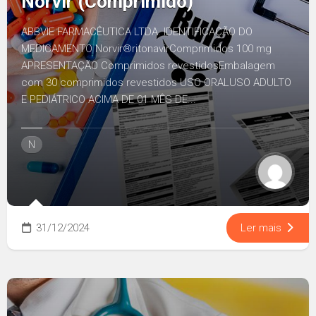
Norvir (Comprimido)
ABBVIE FARMACÊUTICA LTDA. IDENTIFICAÇÃO DO
MEDICAMENTO‌ Norvir®ritonavirComprimidos 100 mg
APRESENTAÇÃO Comprimidos revestidosEmbalagem
com 30 comprimidos revestidos USO ORALUSO ADULTO
E PEDIÁTRICO ACIMA DE 01 MÊS DE...
N
31/12/2024
Ler mais