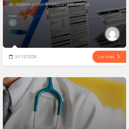
de diluente contém: carboximetilcelulose...
L
31/12/2024
Ler mais