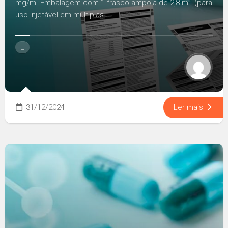
mg/mLEmbalagem com 1 frasco-ampola de 2,8 mL (para
uso injetável em múltiplas...
L
31/12/2024
Ler mais