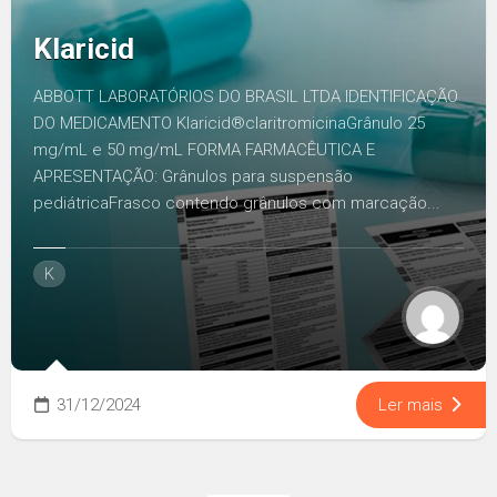
Klaricid
ABBOTT LABORATÓRIOS DO BRASIL LTDA IDENTIFICAÇÃO
DO MEDICAMENTO Klaricid®claritromicinaGrânulo 25
mg/mL e 50 mg/mL FORMA FARMACÊUTICA E
APRESENTAÇÃO: Grânulos para suspensão
pediátricaFrasco contendo grânulos com marcação...
K
31/12/2024
Ler mais