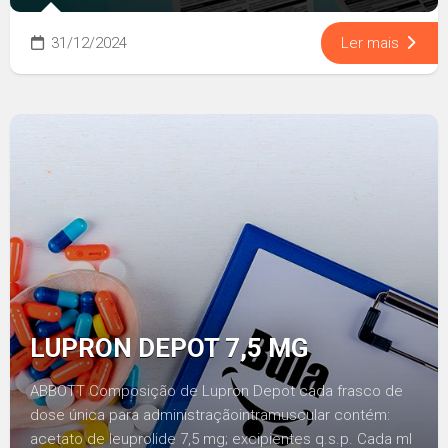
31/12/2024
Ler mais
LUPRON DEPOT 7,5 MG
ABBOTT Composição de Lupron Depot cada frasco de
dose única para administraçãointramuscular contém:
acetato de leuprolide 7,5 mg; excipientes q.s.p. Cada ml