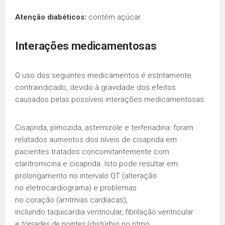
Atenção diabéticos:
contém açúcar.
Interações medicamentosas
O uso dos seguintes medicamentos é estritamente
contraindicado, devido à gravidade dos efeitos
causados pelas possíveis interações medicamentosas:
Cisaprida, pimozida, astemizole e terfenadina: foram
relatados aumentos dos níveis de cisaprida em
pacientes tratados concomitantemente com
claritromicina e cisaprida. Isto pode resultar em
prolongamento no intervalo QT (alteração
no eletrocardiograma) e problemas
no coração (arritmias cardíacas),
incluindo taquicardia ventricular, fibrilação ventricular
e
torsades de pointes
(distúrbio no ritmo