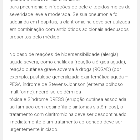
para pneumonia e infecções de pele e tecidos moles de
severidade leve a moderada. Se sua pneumonia foi
adquirida em hospitais, a claritromicina deve ser utilizada
em combinação com antibióticos adicionais adequados
prescritos pelo médico.
No caso de reações de hipersensibilidade (alergia)
aguda severa, como anafilaxia (reação alérgica aguda),
reação cutânea grave adversa à droga (RCGAD) (por
exemplo, pustulose generalizada exantemática aguda –
PEGA, índrome de Stevens-Johnson (eritema bolhoso
multiforme), necrólise epidérmica
tóxica e Síndrome DRESS (erupção cutânea associada
ao fármaco com eosinofilia e sintomas sistêmicos), o
tratamento com claritromicina deve ser descontinuado
imediatamente e um tratamento apropriado deve ser
urgentemente iniciado.