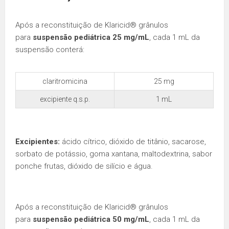
Após a reconstituição de Klaricid® grânulos
para
suspensão pediátrica 25 mg/mL
, cada 1 mL da
suspensão conterá:
claritromicina
25 mg
excipiente q.s.p.
1 mL
Excipientes:
ácido cítrico, dióxido de titânio, sacarose,
sorbato de potássio, goma xantana, maltodextrina, sabor
ponche frutas, dióxido de silício e água.
Após a reconstituição de Klaricid® grânulos
para
suspensão pediátrica 50 mg/mL
, cada 1 mL da