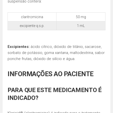
suspensão conterá:
claritromicina
50 mg
excipiente q.s.p.
1 mL
Excipientes:
ácido cítrico, dióxido de titânio, sacarose,
sorbato de potássio, goma xantana, maltodextrina, sabor
ponche frutas, dióxido de silício e água.
INFORMAÇÕES AO PACIENTE
PARA QUE ESTE MEDICAMENTO É
INDICADO?