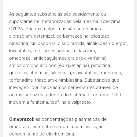
As seguintes substâncias são sabidamente ou
supostamente metabolizadas pela mesma isoenzima
CYP3A. São exemplos, mas não se resume a:
alprazolam, astemizol, carbamazepina, cilostazol,
cisaprida, ciclosporina, disopiramida, alcalóides do ergot,
lovastatina, metilprednisolona, midazolam,
omeprazol, anticoagulantes orais (ex: varfarina),
antipsicóticos atípicos (ex: quetiapina), pimozida,
quinidina, rifabutina, sildenafila, sinvastatina, tracolimus,
terfenadina, triazolam e vimblastina. Substâncias que
interagem por mecanismos semelhantes através de
outras isoenzimas dentro do sistema citocromo P450
incluem a fenitoína, teofilina e valproato.
Omeprazol:
as concentrações plasmáticas de
omeprazol aumentaram com a administração
concomitante de claritromicina.