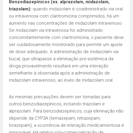
Benzodiazepínicos (ex. alprazolam, midazolam,
triazolam):
quando midazolam é coadministrado via oral
ou intravenosa com claritromicina comprimidos, há um
aumento nas concentrações de midazolam intravenoso.
Se midazolam via intravenosa for administrado
concomitantemente com claritromicina, o paciente deve
ser cuidadosamente monitorado para permitir um ajuste
de dose adequado. A administração de midazolam via
bucal, que ultrapasse a eliminação pre-sistêmica da
droga provavelmente resultará em uma interação
semelhante à observada após a administração de
midazolam intravenoso, ao invés de midazolam oral.
As mesmas precauções devem ser tomadas para
outros benzodiazepínicos, incluindo triazolam e
alprazolam. Para benzodiazepínicos, cuja eliminação não
depende da CYP3A (temazepam, nitrazepam,
lorazepam), a ocorrência de interação medicamentosa é
improvável. Há relatos pós-comercialização de