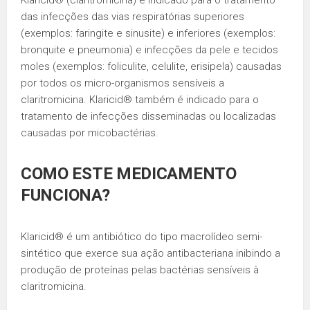
Klaricid® (claritromicina) é indicado para o tratamento
das infecções das vias respiratórias superiores
(exemplos: faringite e sinusite) e inferiores (exemplos:
bronquite e pneumonia) e infecções da pele e tecidos
moles (exemplos: foliculite, celulite, erisipela) causadas
por todos os micro-organismos sensíveis a
claritromicina. Klaricid® também é indicado para o
tratamento de infecções disseminadas ou localizadas
causadas por micobactérias.
COMO ESTE MEDICAMENTO
FUNCIONA?
Klaricid® é um antibiótico do tipo macrolídeo semi-
sintético que exerce sua ação antibacteriana inibindo a
produção de proteínas pelas bactérias sensíveis à
claritromicina.