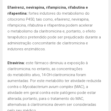
Efavirenz, nevirapina, rifampicina, rifabutina e
rifapentina:
fortes indutores do metabolismo do
citocromo P450, tais como, efavirenz, nevirapina,
rifampicina, rifabutina e rifapentina podem acelerar
o metabolismo da claritromicina e, portanto, o efeito
terapêutico pretendido pode ser prejudicado durante a
administração concomitante de claritromicina e
indutores enzimáticos.
Etravirina:
este fármaco diminuiu a exposição à
claritromicina; no entanto, as concentrações
do metabólito ativo, 14-OH-claritromicina foram
aumentadas. Por este metabólito ter atividade reduzida
contra o
Mycobacterium avium complex
(MAC), a
atividade em geral contra este patógeno pode estar
alterada; portanto, para o tratamento do MAC,
alternativas à claritromicina devem ser consideradas
pelo seu médico.