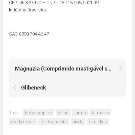
CEP: 05.879-470 – CNPJ: 48.113.906/0001-49
Indústria Brasileira
SAC 0800 704 46 47
Magnazia (Comprimido mastigável sabor abacaxi)
Glibeneck
Tags:
bula completa
bulas
farma
farmacia
marketplace
medicamento
nivele
remedios