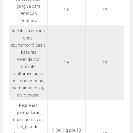
gengiva para
1-5
10
remoção
de tártaro
Anestesia de muc
osas,
ex.: hemorróidas e
fissuras
Alívio da dor
1-5
10
durante
instrumentação
ex.: proctoscopia,
sigmoidoscopia,
cistoscopia
Pequenas
queimaduras,
queimaduras de
sol, prurido,
0,2-0,5 g por 10