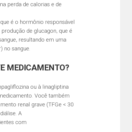
a perda de calorias e de
, que é o hormônio responsável
a produção de glucagon, que é
sangue, resultando em uma
r) no sangue.
TE MEDICAMENTO?
gliflozina ou à linagliptina
o medicamento. Você também
mento renal grave (TFGe < 30
iálise. A
ientes com