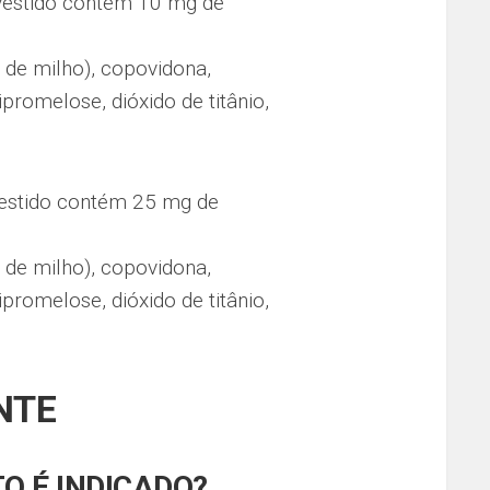
estido contém 10 mg de
e de milho), copovidona,
promelose, dióxido de titânio,
stido contém 25 mg de
e de milho), copovidona,
promelose, dióxido de titânio,
NTE
O É INDICADO?