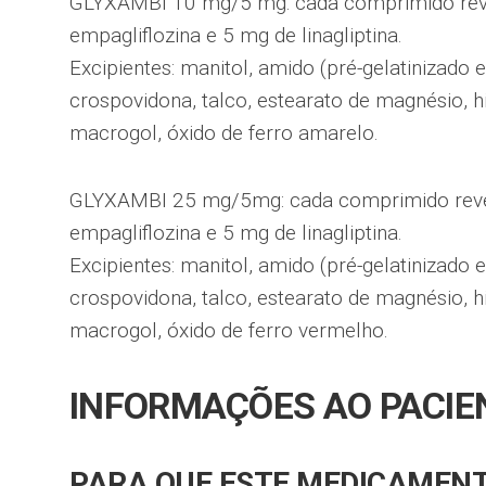
GLYXAMBI 10 mg/5 mg: cada comprimido rev
empagliflozina e 5 mg de linagliptina.
Excipientes: manitol, amido (pré-gelatinizado 
crospovidona, talco, estearato de magnésio, hi
macrogol, óxido de ferro amarelo.
GLYXAMBI 25 mg/5mg: cada comprimido reve
empagliflozina e 5 mg de linagliptina.
Excipientes: manitol, amido (pré-gelatinizado 
crospovidona, talco, estearato de magnésio, hi
macrogol, óxido de ferro vermelho.
INFORMAÇÕES AO PACIE
PARA QUE ESTE MEDICAMENT