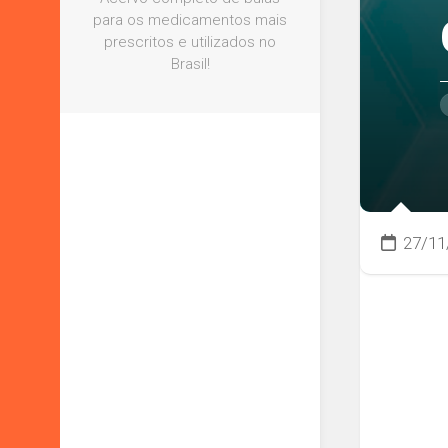
U
para os medicamentos mais
prescritos e utilizados no
V
Brasil!
a
Z
27/11