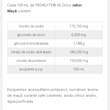
Cada 100 mL de PEDIALYTE® 60 Zinco
sabor
Maçã
contém:
cloreto de sódio
175,700 mg
gliconato de zinco
6,000 mg
glicose monoidratada
1,188 g
citrato de sódio diidratado
289,200 mg
cloreto de potássio
150,600 mg
excipiente q.s.p.
100 mL
Excipientes: acessulfamo potássico, sucralose, aroma
de maçã, corante café caramelo, ácido cítrico anidro,
água purificada.