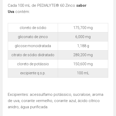
Cada 100 mL de PEDIALYTE® 60 Zinco
sabor
Uva
contém:
cloreto de sódio
175,700 mg
gliconato de zinco
6,000 mg
glicose monoidratada
1,188 g
citrato de sódio diidratado
289,200 mg
cloreto de potássio
150,600 mg
excipiente q.s.p.
100 mL
Excipientes: acessulfamo potássico, sucralose, aroma
de uva, corante vermelho, corante azul, ácido cítrico
anidro, água purificada.